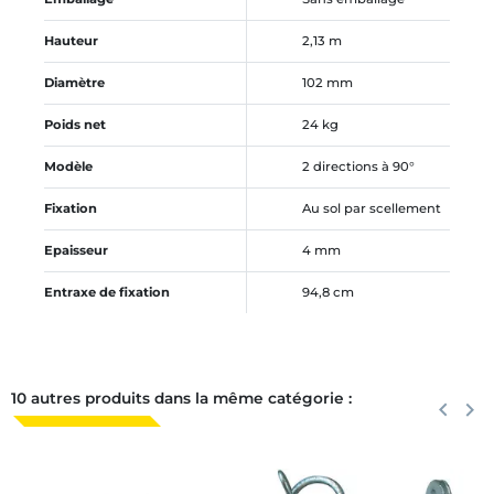
Hauteur
2,13 m
Diamètre
102 mm
Poids net
24 kg
Modèle
2 directions à 90°
Fixation
Au sol par scellement
Epaisseur
4 mm
Entraxe de fixation
94,8 cm
10 autres produits dans la même catégorie :
Précéden
keyboard_arrow_left
Suiva
keyboard_arrow_right