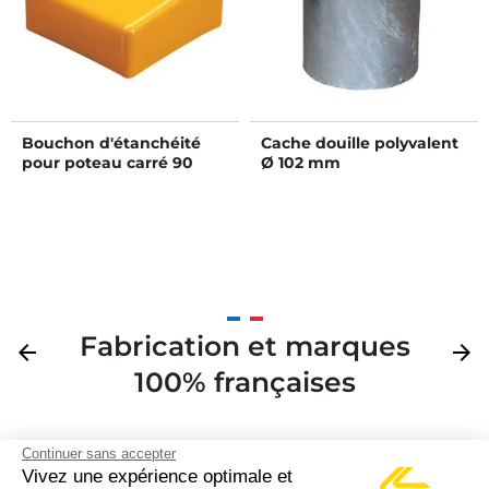
Bouchon d'étanchéité
Cache douille polyvalent
pour poteau carré 90
Ø 102 mm
mm
Fabrication et marques
Précédent
arrow_back
Suivan
arrow_forward
100% françaises
Continuer sans accepter
Vivez une expérience optimale et