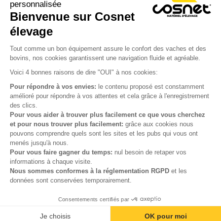
personnalisée
Bienvenue sur Cosnet

élevage
S’inscrire à la newsletter

Tout comme un bon équipement assure le confort des vaches et des
bovins, nos cookies garantissent une navigation fluide et agréable.
Nous suivre

Voici 4 bonnes raisons de dire "OUI" à nos cookies:
Pour répondre à vos envies:
le contenu proposé est constamment
amélioré pour répondre à vos attentes et cela grâce à l'enregistrement
des clics.

Produits
Pour vous aider à trouver plus facilement ce que vous cherchez
et pour nous trouver plus facilement:
grâce aux cookies nous

Notre société
pouvons comprendre quels sont les sites et les pubs qui vous ont
menés jusqu'à nous.

Votre compte
Pour vous faire gagner du temps:
nul besoin de retaper vos
informations à chaque visite.
Nous sommes conformes à la réglementation RGPD
et les

Informations
données sont conservées temporairement.
Consentements certifiés par
© Cosnet 2026 -
Réalisation site e-commerce
menu
phone
mail
Je choisis
OK pour moi