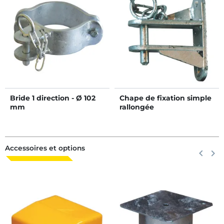
Bride 1 direction - Ø 102
Chape de fixation simple
mm
rallongée
Accessoires et options
Précéden
keyboard_arrow_left
Suiva
keyboard_arrow_right