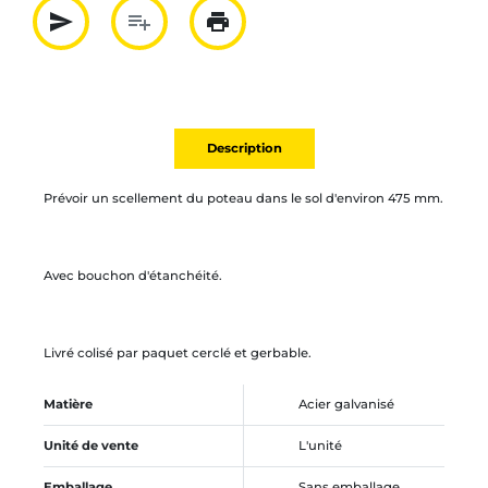
send
playlist_add
print
Partager par mail
Ajouter à la liste
Imprimer
Description
Prévoir un scellement du poteau dans le sol d'environ 475 mm.
Avec bouchon d'étanchéité.
Livré colisé par paquet cerclé et gerbable.
Matière
Acier galvanisé
Unité de vente
L'unité
Emballage
Sans emballage