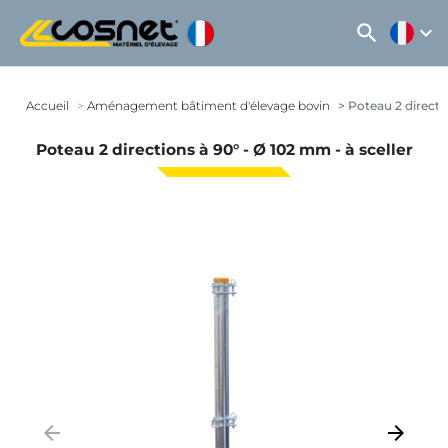
search
expand_more
Accueil
Aménagement bâtiment d'élevage bovin
Poteau 2 directio
Poteau 2 directions à 90° - Ø 102 mm - à sceller
arrow_backward
arrow_forward
Précédent
Suivant