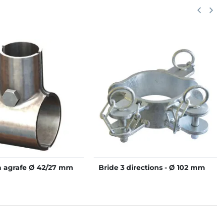
Précéd
keyboard_arrow_left
Suiv
keyboard_arrow_right
 à agrafe Ø 42/27 mm
Bride 3 directions - Ø 102 mm