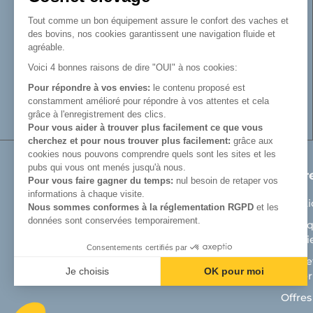
Reconnue pour son savoir-faire dans la
fabrication de râteliers de prairie de
Tout comme un bon équipement assure le confort des vaches et
barrières, de cornadis et de logettes.
des bovins, nos cookies garantissent une navigation fluide et
Avec Cosnet, vous faîtes le choix d’un
agréable.
fabricant français de matériel tubulaire
Voici 4 bonnes raisons de dire "OUI" à nos cookies:
innovant et de qualité. Vous trouverez tout
Pour répondre à vos envies:
le contenu proposé est
le nécessaire pour équiper votre bâtiment
constamment amélioré pour répondre à vos attentes et cela
d’élevage.
grâce à l'enregistrement des clics.
Pour vous aider à trouver plus facilement ce que vous
cherchez et pour nous trouver plus facilement:
grâce aux
cookies nous pouvons comprendre quels sont les sites et les
pubs qui vous ont menés jusqu'à nous.
Produits
Notr
Pour vous faire gagner du temps:
nul besoin de retaper vos
informations à chaque visite.
Matériel de prairie
Menti
Nous sommes conformes à la réglementation RGPD
et les
données sont conservées temporairement.
Auges
Politi
Cooki
Aménagement bâtiment d'élevage bovin
Consentements certifiés par
Cosnet
Aménagement bâtiment veaux
Je choisis
OK pour moi
matéri
Axeptio consent
Plateforme de Gestion du Consentement : Personnalisez vos Optio
Offres