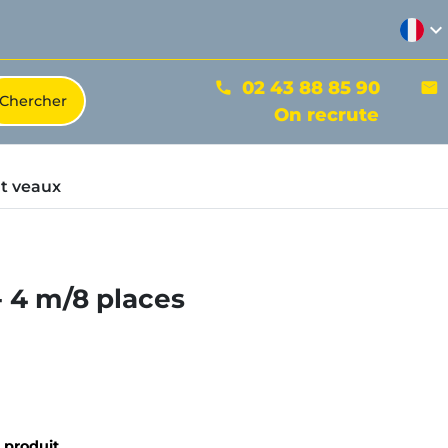
expand_more
02 43 88 85 90
phone
mail
On recrute
t veaux
- 4 m/8 places
u produit