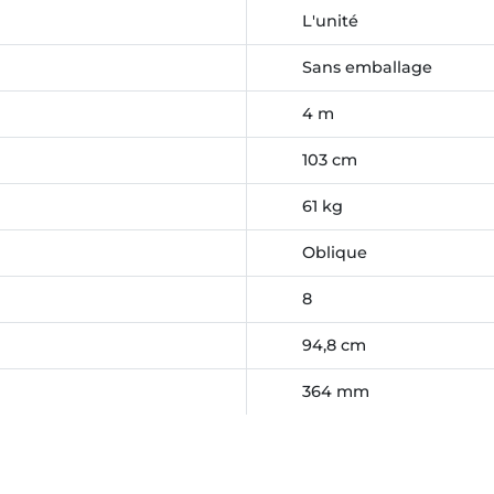
L'unité
Sans emballage
4 m
103 cm
61 kg
Oblique
8
94,8 cm
364 mm