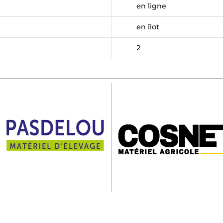
en ligne
en îlot
2