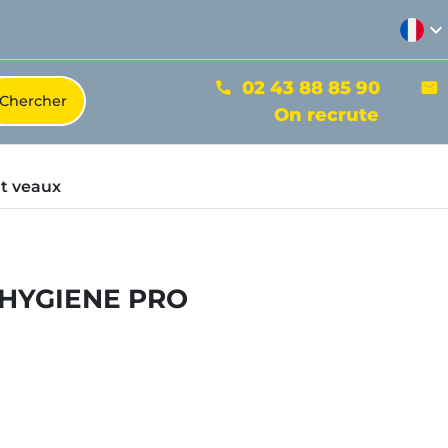
expand_more
02 43 88 85 90
phone
mail
On recrute
t veaux
x HYGIENE PRO