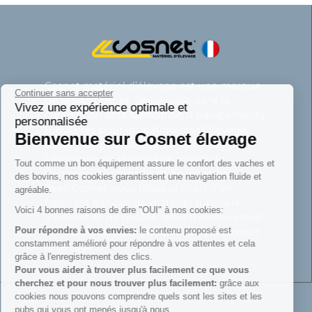
Continuer sans accepter
Cosnet matériel d’élevage est une marque
Vivez une expérience optimale et
personnalisée
de la SAS Cosnet. Spécialisée dans la
Bienvenue sur
conception et la fabrication d’équipements
tubulaires pour les bâtiments d’élevage.
Cosnet élevage
Reconnue pour son savoir-faire dans la
fabrication de râteliers de prairie de
Tout comme un bon équipement assure le confort des vaches et
barrières, de cornadis et de logettes.
des bovins, nos cookies garantissent une navigation fluide et
Avec Cosnet, vous faîtes le choix d’un
agréable.
fabricant français de matériel tubulaire
Voici 4 bonnes raisons de dire "OUI" à nos cookies:
innovant et de qualité. Vous trouverez tout
Pour répondre à vos envies:
le contenu proposé est
le nécessaire pour équiper votre bâtiment
constamment amélioré pour répondre à vos attentes et cela
d’élevage.
grâce à l'enregistrement des clics.
Pour vous aider à trouver plus facilement ce que vous
cherchez et pour nous trouver plus facilement:
grâce aux
cookies nous pouvons comprendre quels sont les sites et les
pubs qui vous ont menés jusqu'à nous.