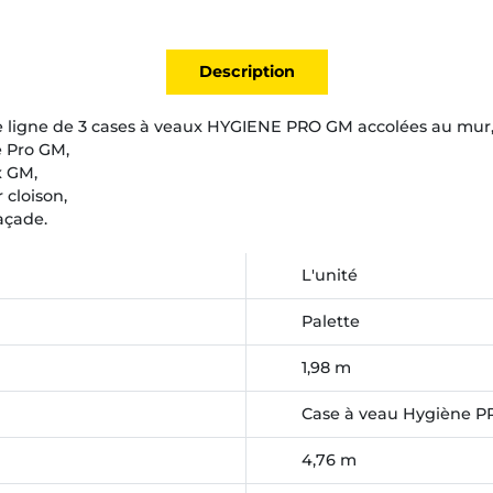
Description
 ligne de 3 cases à veaux HYGIENE PRO GM accolées au mur, i
e Pro GM,
x GM,
 cloison,
açade.
L'unité
Palette
1,98 m
Case à veau Hygiène 
4,76 m