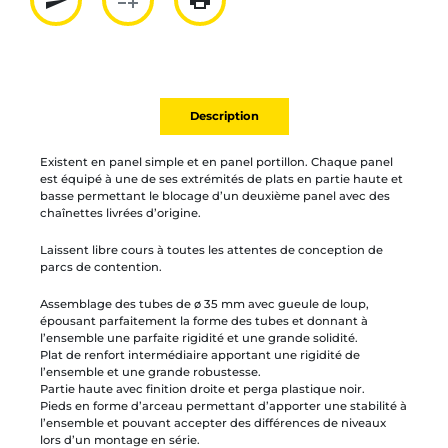
send
playlist_add
print
Partager par mail
Ajouter à la liste
Imprimer
Description
Existent en panel simple et en panel portillon. Chaque panel
est équipé à une de ses extrémités de plats en partie haute et
basse permettant le blocage d’un deuxième panel avec des
chaînettes livrées d’origine.
Laissent libre cours à toutes les attentes de conception de
parcs de contention.
Assemblage des tubes de ø 35 mm avec gueule de loup,
épousant parfaitement la forme des tubes et donnant à
l’ensemble une parfaite rigidité et une grande solidité.
Plat de renfort intermédiaire apportant une rigidité de
l’ensemble et une grande robustesse.
Partie haute avec finition droite et perga plastique noir.
Pieds en forme d’arceau permettant d’apporter une stabilité à
l’ensemble et pouvant accepter des différences de niveaux
lors d’un montage en série.