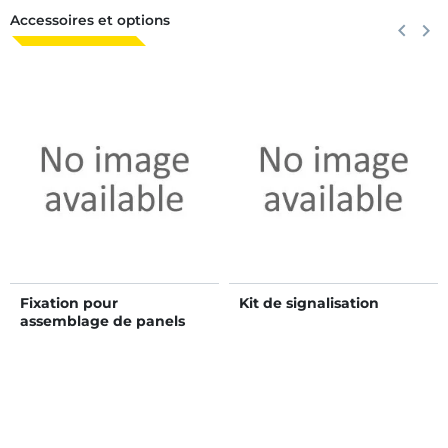
Accessoires et options
Précéden
keyboard_arrow_left
Suiva
keyboard_arrow_right
Fixation pour
Kit de signalisation
assemblage de panels