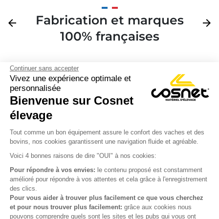
Fabrication et marques
Précédent
arrow_back
Suivan
arrow_forward
100% françaises
Continuer sans accepter
Vivez une expérience optimale et
personnalisée
Bienvenue sur Cosnet

élevage
S’inscrire à la newsletter

Tout comme un bon équipement assure le confort des vaches et des
bovins, nos cookies garantissent une navigation fluide et agréable.
Nous suivre

Voici 4 bonnes raisons de dire "OUI" à nos cookies:
Pour répondre à vos envies:
le contenu proposé est constamment
amélioré pour répondre à vos attentes et cela grâce à l'enregistrement
des clics.

Produits
Pour vous aider à trouver plus facilement ce que vous cherchez
et pour nous trouver plus facilement:
grâce aux cookies nous

Notre société
pouvons comprendre quels sont les sites et les pubs qui vous ont