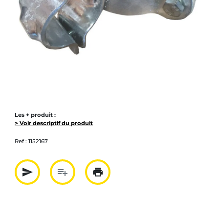
Les + produit :
> Voir descriptif du produit
Ref :
1152167
send
playlist_add
print
Partager par mail
Ajouter à la liste
Imprimer