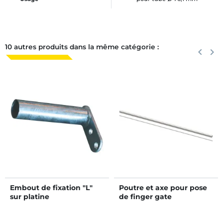
10 autres produits dans la même catégorie :
Précéden
keyboard_arrow_left
Suiva
keyboard_arrow_right
Embout de fixation "L"
Poutre et axe pour pose
sur platine
de finger gate