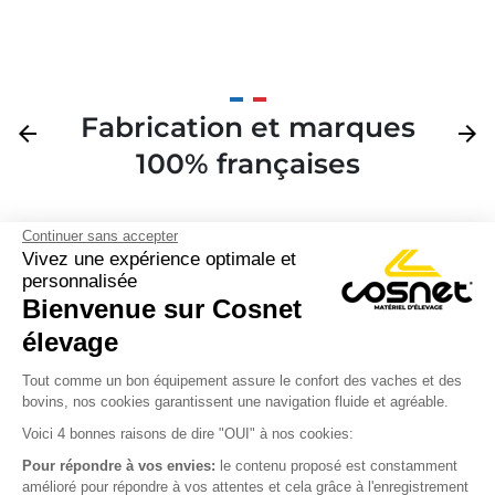
Fabrication et marques
Précédent
arrow_back
Suivan
arrow_forward
100% françaises
Continuer sans accepter
Vivez une expérience optimale et
personnalisée
Bienvenue sur Cosnet

élevage
S’inscrire à la newsletter

Tout comme un bon équipement assure le confort des vaches et des
bovins, nos cookies garantissent une navigation fluide et agréable.
Nous suivre

Voici 4 bonnes raisons de dire "OUI" à nos cookies:
Pour répondre à vos envies:
le contenu proposé est constamment
amélioré pour répondre à vos attentes et cela grâce à l'enregistrement