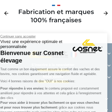
Fabrication et marques
Précédent
arrow_back
Suivan
arrow_forward
100% françaises
Continuer sans accepter
Vivez une expérience optimale et
personnalisée
Bienvenue sur Cosnet

élevage
S’inscrire à la newsletter

Tout comme un bon équipement assure le confort des vaches et des
bovins, nos cookies garantissent une navigation fluide et agréable.
Nous suivre

Voici 4 bonnes raisons de dire "OUI" à nos cookies:
Pour répondre à vos envies:
le contenu proposé est constamment
amélioré pour répondre à vos attentes et cela grâce à l'enregistrement
des clics.

Produits
Pour vous aider à trouver plus facilement ce que vous cherchez
et pour nous trouver plus facilement:
grâce aux cookies nous

Notre société