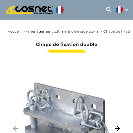
search
expand_more
Accueil
Aménagement bâtiment d'élevage bovin
Chape de fixatio
Chape de fixation double
arrow_backward
arrow_forward
Précédent
Suivant