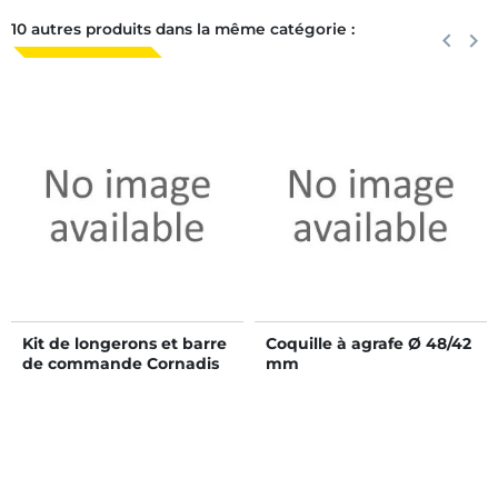
10 autres produits dans la même catégorie :
Précéden
keyboard_arrow_left
Suiva
keyboard_arrow_right
Kit de longerons et barre
Coquille à agrafe Ø 48/42
de commande Cornadis
mm
confort SR en kit - 5 m