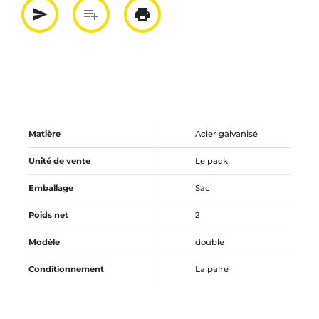
send
playlist_add
print
Partager par mail
Ajouter à la liste
Imprimer
Matière
Acier galvanisé
Unité de vente
Le pack
Emballage
Sac
Poids net
2
Modèle
double
Conditionnement
La paire