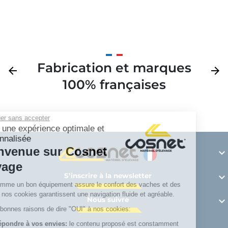
Fabrication et marques
Précédent
arrow_back
Suivan
arrow_forward
100% françaises
Continuer sans accepter
Vivez une expérience optimale et
personnalisée
Bienvenue sur Cosnet

élevage
S’inscrire à la newsletter

Tout comme un bon équipement assure le confort des vaches et des
bovins, nos cookies garantissent une navigation fluide et agréable.
Nous suivre

Voici 4 bonnes raisons de dire "OUI" à nos cookies:
Pour répondre à vos envies:
le contenu proposé est constamment