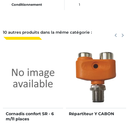
Conditionnement
1
10 autres produits dans la même catégorie :
Précéden
keyboard_arrow_left
Suiva
keyboard_arrow_right
Cornadis confort SR - 6
Répartiteur Y CABON
m/11 places