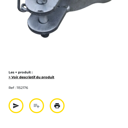
Les + produit :
> Voir descriptif du produit
Ref :
1152176
send
playlist_add
print
Partager par mail
Ajouter à la liste
Imprimer